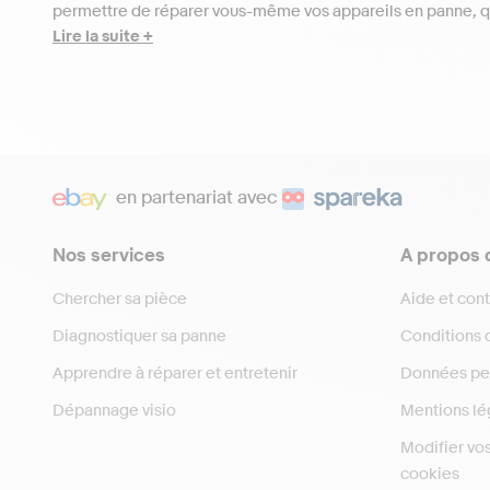
permettre de réparer vous-même vos appareils en panne, qu
détachées disponibles à l'achat pour tout type d'appareil et
Lire la suite +
machines à coudre
.
Votre lave-linge ne fonctionne plus ? Grâce à notre outil d
avec votre appareil à la référence près. Vous avez reçu vot
vous-même de petites pannes et d’entretenir vos appareil
Réparer soi-même n’a jamais été aussi simple et aussi béné
en partenariat avec
porte-monnaie en prolongeant leur durée de fonctionnement.
des vertus écologiques et économiques, réparer a des bien
l’estime de soi.
Nos services
A propos 
Chercher sa pièce
Aide et con
Diagnostiquer sa panne
Conditions d
Apprendre à réparer et entretenir
Données pe
Dépannage visio
Mentions lé
Modifier vo
cookies