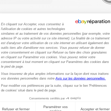
. eBay réparation vous
e client eBay
s pour échanger