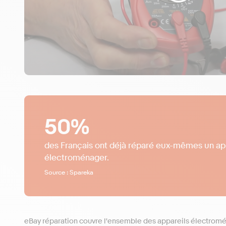
50%
des Français ont déjà réparé eux-mêmes un ap
électroménager.
Source : Spareka
eBay réparation couvre l'ensemble des appareils électromén