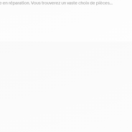
en réparation. Vous trouverez un vaste choix de pièces
,
aspirateurs souffleurs
,
douches et baignoires
ou encore
ine de votre panne et trouver la pièce détachée compatible
s offre de
nombreuses vidéos
vous permettant de réparer
troménager, outillage, multimédia permet de préserver son
liées à la fabrication et la production de déchets. En plus
changer les choses ; cet acte de réparation améliore